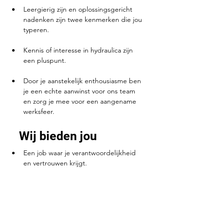
Leergierig zijn en oplossingsgericht 
nadenken zijn twee kenmerken die jou 
typeren.
Kennis of interesse in hydraulica zijn 
een pluspunt.
Door je aanstekelijk enthousiasme ben 
je een echte aanwinst voor ons team 
en zorg je mee voor een aangename 
werksfeer.
Wij bieden jou
Een job waar je verantwoordelijkheid 
en vertrouwen krijgt. 
Kansen om persoonlijk en 
professioneel met ons mee te groeien. 
Werkzekerheid en ruimte voor initiatief. 