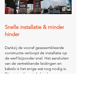
Snelle installatie & minder
hinder
Dankzij de vooraf geassembleerde
constructie verloopt de installatie op
de werf bijzonder snel. Het aansluiten
van de vertrekkende leidingen en
kabels is het enige wat nog nodig is.
Dit minimaliseert de hinder voor
andere partijen op de werf. De
oplevering verloopt ook veel sneller,
omdat alles vooraf grondig is getest.
Heeft u behoefte aan een
geprefabriceerde pompzaal of